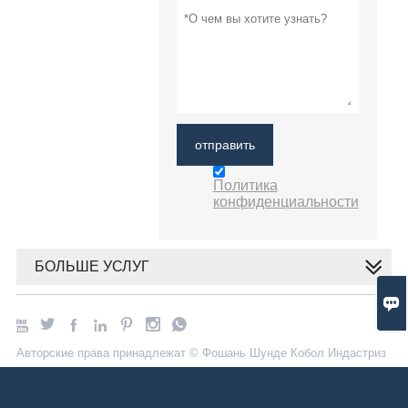
отправить
Политика
конфиденциальности
БОЛЬШЕ УСЛУГ








Авторские права принадлежат © Фошань Шунде Кобол Индастриз
Ко., Лтд. Электронная почта: sdcobol@pub.sdnet.gd.cn