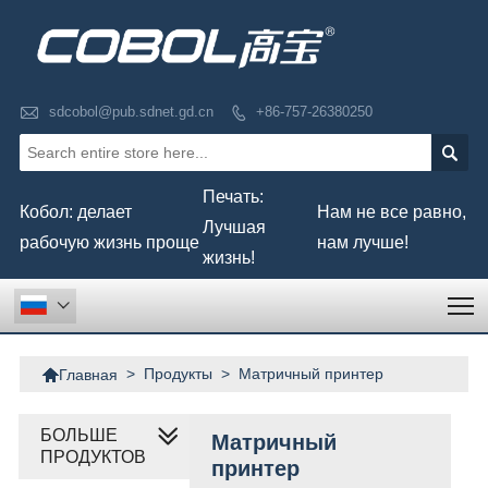

sdcobol@pub.sdnet.gd.cn
+86-757-26380250


Печать:
Кобол: делает
Нам не все равно,
Лучшая
рабочую жизнь проще
нам лучше!
жизнь!
T


>
Продукты
>
Матричный принтер
Главная
БОЛЬШЕ
Матричный
ПРОДУКТОВ
принтер