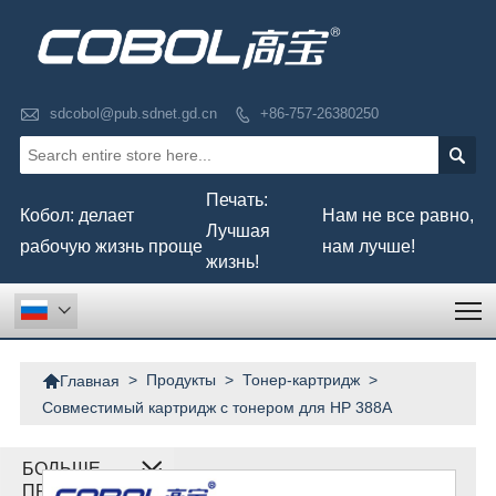

sdcobol@pub.sdnet.gd.cn
+86-757-26380250


Печать:
Кобол: делает
Нам не все равно,
Лучшая
рабочую жизнь проще
нам лучше!
жизнь!
T


>
Продукты
>
Тонер-картридж
>
Главная
Совместимый картридж с тонером для HP 388A
БОЛЬШЕ
ПРОДУКТОВ