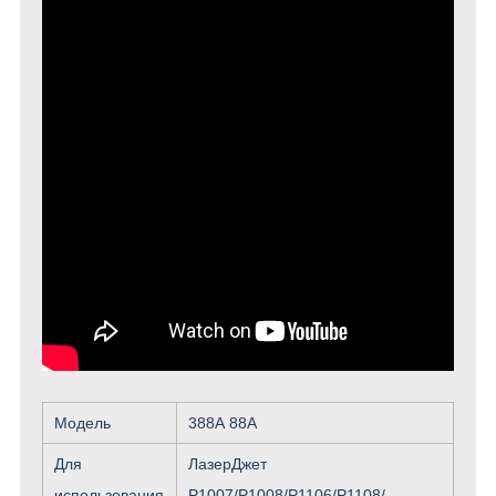
Модель
388А 88А
Для
ЛазерДжет
использования
P1007/P1008/P1106/P1108/